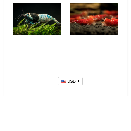
USD
Photo Credits:
Much thanks to our dear and true shrimp
keepers/fine macro-photographer friends from
the Greater Toronto Area (GTA) Shrimp Society.